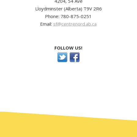
4204, 54 Ave
Lloydminster (Alberta) T9V 2R6
Phone: 780-875-0251
Email:
sf@centrenord.ab.ca
FOLLOW US!